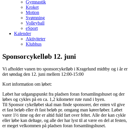
Gymnastik
Kroket
Motion
Svømning
Volleyball
eSport
Kalender
Aktiviteter
Klubhus
Sponsorcykelløb 12. juni
Vi afholder vanen tro sponsorcykelløb i Kragelund midtby og i år er
det søndag den 12. juni mellem 12:00-15:00
Kort information om løbet:
Løbet har udgangspunkt fra pladsen foran forsamlingshuset og der
løbes og cykles på en ca. 1,2 kilometer rute rund i byen.
Til Sponsor cykelløbet skal man finde sponsorer, der enten vil give
et fast beløb eller ét fast beløb pr. omgang man kører/løber. Løbet
varer 1½ time og der er altid fuld fart over feltet. Alle der kan cykle
eller løbe kan deltage, og alle der har lyst til at være en del at festen,
er meget velkommen på pladsen foran forsamlingshuset.