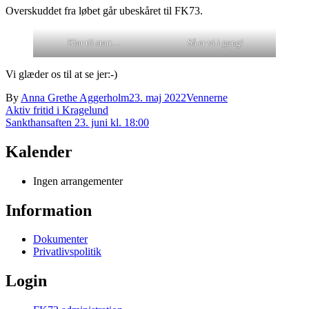
Overskuddet fra løbet går ubeskåret til FK73.
Klar til start…
Så er vi i gang!
Vi glæder os til at se jer:-)
By
Anna Grethe Aggerholm
23. maj 2022
Vennerne
Indlægsnavigation
Aktiv fritid i Kragelund
Sankthansaften 23. juni kl. 18:00
Kalender
Ingen arrangementer
Information
Dokumenter
Privatlivspolitik
Login