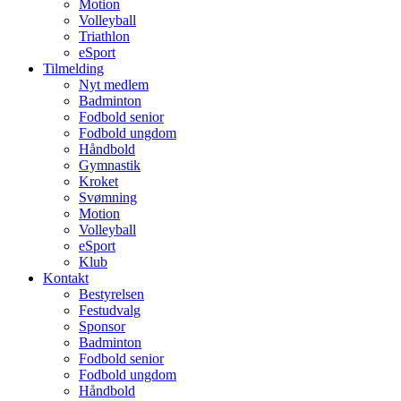
Motion
Volleyball
Triathlon
eSport
Tilmelding
Nyt medlem
Badminton
Fodbold senior
Fodbold ungdom
Håndbold
Gymnastik
Kroket
Svømning
Motion
Volleyball
eSport
Klub
Kontakt
Bestyrelsen
Festudvalg
Sponsor
Badminton
Fodbold senior
Fodbold ungdom
Håndbold