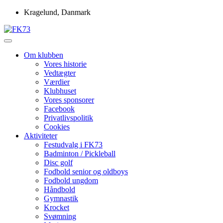
Skip
Kragelund, Danmark
to
content
Idrætsforeningen FK73
FK73
Om klubben
Vores historie
Vedtægter
Værdier
Klubhuset
Vores sponsorer
Facebook
Privatlivspolitik
Cookies
Aktiviteter
Festudvalg i FK73
Badminton / Pickleball
Disc golf
Fodbold senior og oldboys
Fodbold ungdom
Håndbold
Gymnastik
Krocket
Svømning