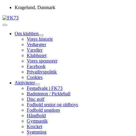
Skip
Kragelund, Danmark
to
content
Idrætsforeningen FK73
FK73
Om klubben
Vores historie
Vedtægter
Værdier
Klubhuset
Vores sponsorer
Facebook
Privatlivspolitik
Cookies
Aktiviteter
Festudvalg i FK73
Badminton / Pickleball
Disc golf
Fodbold senior og oldboys
Fodbold ungdom
Håndbold
Gymnastik
Krocket
Svømning