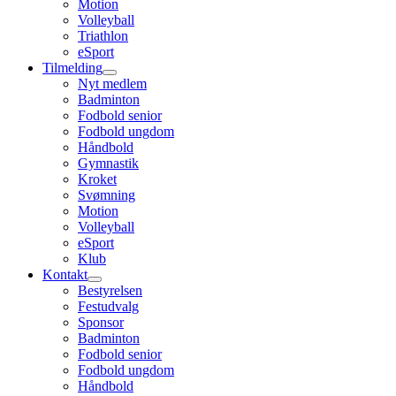
Motion
Volleyball
Triathlon
eSport
Tilmelding
Nyt medlem
Badminton
Fodbold senior
Fodbold ungdom
Håndbold
Gymnastik
Kroket
Svømning
Motion
Volleyball
eSport
Klub
Kontakt
Bestyrelsen
Festudvalg
Sponsor
Badminton
Fodbold senior
Fodbold ungdom
Håndbold