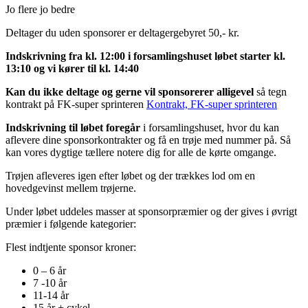
Jo flere jo bedre
Deltager du uden sponsorer er deltagergebyret 50,- kr.
Indskrivning fra kl. 12:00 i forsamlingshuset løbet starter kl.
13:10 og vi kører til kl. 14:40
Kan du ikke deltage og gerne vil sponsorerer alligevel
så tegn
kontrakt på FK-super sprinteren
Kontrakt, FK-super sprinteren
Indskrivning til løbet foregår
i forsamlingshuset, hvor du kan
aflevere dine sponsorkontrakter og få en trøje med nummer på. Så
kan vores dygtige tællere notere dig for alle de kørte omgange.
Trøjen afleveres igen efter løbet og der trækkes lod om en
hovedgevinst mellem trøjerne.
Under løbet uddeles masser at sponsorpræmier og der gives i øvrigt
præmier i følgende kategorier:
Flest indtjente sponsor kroner:
0 – 6 år
7 -10 år
11-14 år
15 år + cykel