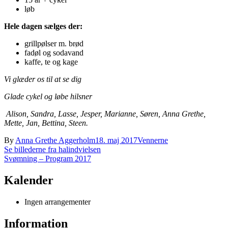
løb
Hele dagen sælges der:
grillpølser m. brød
fadøl og sodavand
kaffe, te og kage
Vi glæder os til at se dig
Glade cykel og løbe hilsner
Alison, Sandra, Lasse, Jesper, Marianne, Søren, Anna Grethe,
Mette, Jan, Bettina, Steen.
By
Anna Grethe Aggerholm
18. maj 2017
Vennerne
Indlægsnavigation
Se billederne fra halindvielsen
Svømning – Program 2017
Kalender
Ingen arrangementer
Information