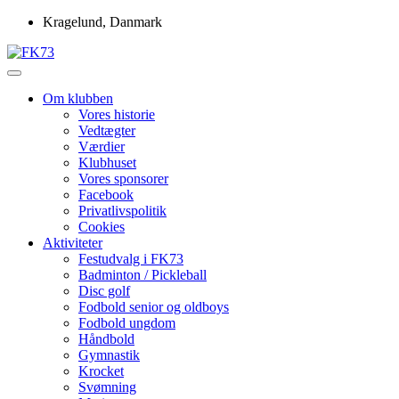
Skip
Kragelund, Danmark
to
content
Idrætsforeningen FK73
FK73
Om klubben
Vores historie
Vedtægter
Værdier
Klubhuset
Vores sponsorer
Facebook
Privatlivspolitik
Cookies
Aktiviteter
Festudvalg i FK73
Badminton / Pickleball
Disc golf
Fodbold senior og oldboys
Fodbold ungdom
Håndbold
Gymnastik
Krocket
Svømning