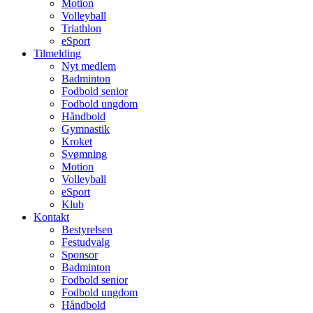
Motion
Volleyball
Triathlon
eSport
Tilmelding
Nyt medlem
Badminton
Fodbold senior
Fodbold ungdom
Håndbold
Gymnastik
Kroket
Svømning
Motion
Volleyball
eSport
Klub
Kontakt
Bestyrelsen
Festudvalg
Sponsor
Badminton
Fodbold senior
Fodbold ungdom
Håndbold