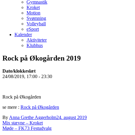
Gymnastik
Kroket
Motion
Svømning
Volleyball
eSport
Kalender
Aktiviteter
Klubhus
Rock på Økogården 2019
Dato/klokkeslæt
24/08/2019, 17:00 - 23:30
Rock på Økogården
se mere :
Rock på Økogården
By
Anna Grethe Aggerholm
24. august 2019
Indlægsnavigation
Mix stævne – Kroket
Møde – FK73 Festudvalg