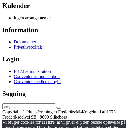
Kalender
Ingen arrangementer
Information
Dokumenter
Privatlivspolitik
Login
FK73 administration
Conventus administration
Conventus medlems login
Søgning
Søg
efter:
Copyright © Idrætsforeningen Frederiksdal-Kragelund af 1973 |
Frederiksdalvej 9B | 8600 Silkeborg
Vi bruger cookies for at sikre, at vi giver dig den bedste oplevelse på
vores hjemmeside. Hvis du fortsætter med at bruge dette websted,