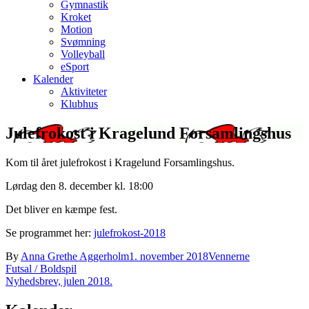
Gymnastik
Kroket
Motion
Svømning
Volleyball
eSport
Kalender
Aktiviteter
Klubhus
Julefrokost i Kragelund Forsamlingshus
Kom til året julefrokost i Kragelund Forsamlingshus.
Lørdag den 8. december kl. 18:00
Det bliver en kæmpe fest.
Se programmet her:
julefrokost-2018
By
Anna Grethe Aggerholm
1. november 2018
Vennerne
Indlægsnavigation
Futsal / Boldspil
Nyhedsbrev, julen 2018.