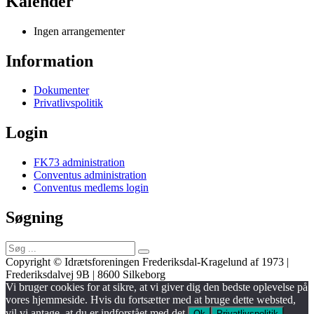
Kalender
Ingen arrangementer
Information
Dokumenter
Privatlivspolitik
Login
FK73 administration
Conventus administration
Conventus medlems login
Søgning
Søg
efter:
Copyright © Idrætsforeningen Frederiksdal-Kragelund af 1973 |
Frederiksdalvej 9B | 8600 Silkeborg
Vi bruger cookies for at sikre, at vi giver dig den bedste oplevelse på
vores hjemmeside. Hvis du fortsætter med at bruge dette websted,
vil vi antage, at du er indforstået med det.
Ok
Privatlivspolitik