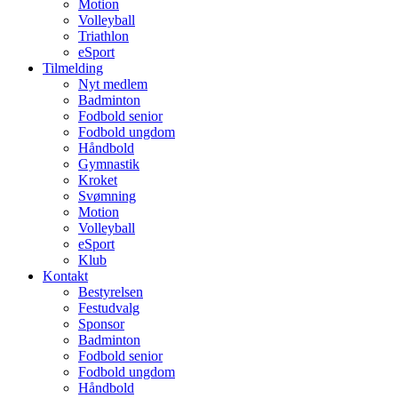
Motion
Volleyball
Triathlon
eSport
Tilmelding
Nyt medlem
Badminton
Fodbold senior
Fodbold ungdom
Håndbold
Gymnastik
Kroket
Svømning
Motion
Volleyball
eSport
Klub
Kontakt
Bestyrelsen
Festudvalg
Sponsor
Badminton
Fodbold senior
Fodbold ungdom
Håndbold