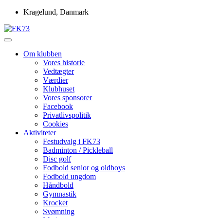
Skip
Kragelund, Danmark
to
content
Idrætsforeningen FK73
FK73
Om klubben
Vores historie
Vedtægter
Værdier
Klubhuset
Vores sponsorer
Facebook
Privatlivspolitik
Cookies
Aktiviteter
Festudvalg i FK73
Badminton / Pickleball
Disc golf
Fodbold senior og oldboys
Fodbold ungdom
Håndbold
Gymnastik
Krocket
Svømning