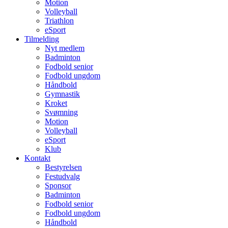
Motion
Volleyball
Triathlon
eSport
Tilmelding
Nyt medlem
Badminton
Fodbold senior
Fodbold ungdom
Håndbold
Gymnastik
Kroket
Svømning
Motion
Volleyball
eSport
Klub
Kontakt
Bestyrelsen
Festudvalg
Sponsor
Badminton
Fodbold senior
Fodbold ungdom
Håndbold