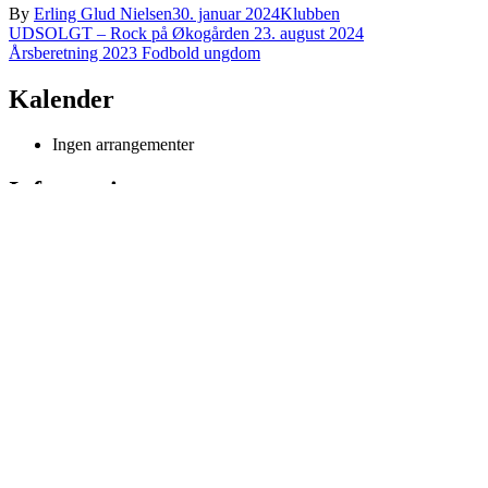
By
Erling Glud Nielsen
30. januar 2024
Klubben
Indlægsnavigation
UDSOLGT – Rock på Økogården 23. august 2024
Årsberetning 2023 Fodbold ungdom
Kalender
Ingen arrangementer
Information
Dokumenter
Privatlivspolitik
Login
FK73 administration
Conventus administration
Conventus medlems login
Søgning
Søg