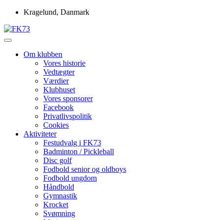
Skip
Kragelund, Danmark
to
content
Idrætsforeningen FK73
FK73
Om klubben
Vores historie
Vedtægter
Værdier
Klubhuset
Vores sponsorer
Facebook
Privatlivspolitik
Cookies
Aktiviteter
Festudvalg i FK73
Badminton / Pickleball
Disc golf
Fodbold senior og oldboys
Fodbold ungdom
Håndbold
Gymnastik
Krocket
Svømning