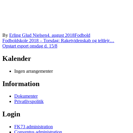
By
Erling Glud Nielsen
4. august 2018
Fodbold
Indlægsnavigation
Fodboldskole 2018 – Torsdag: Raketvidenskab og teltlejr…
Opstart esport onsdag d. 15/8
Kalender
Ingen arrangementer
Information
Dokumenter
Privatlivspolitik
Login
FK73 administration
Conventus administration