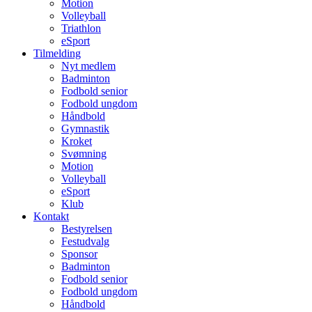
Motion
Volleyball
Triathlon
eSport
Tilmelding
Nyt medlem
Badminton
Fodbold senior
Fodbold ungdom
Håndbold
Gymnastik
Kroket
Svømning
Motion
Volleyball
eSport
Klub
Kontakt
Bestyrelsen
Festudvalg
Sponsor
Badminton
Fodbold senior
Fodbold ungdom
Håndbold