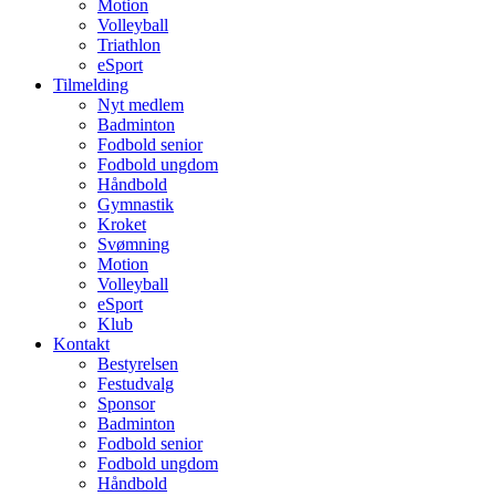
Motion
Volleyball
Triathlon
eSport
Tilmelding
Nyt medlem
Badminton
Fodbold senior
Fodbold ungdom
Håndbold
Gymnastik
Kroket
Svømning
Motion
Volleyball
eSport
Klub
Kontakt
Bestyrelsen
Festudvalg
Sponsor
Badminton
Fodbold senior
Fodbold ungdom
Håndbold