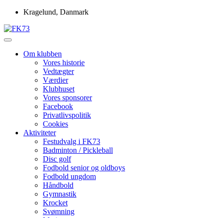
Skip
Kragelund, Danmark
to
content
Idrætsforeningen FK73
FK73
Om klubben
Vores historie
Vedtægter
Værdier
Klubhuset
Vores sponsorer
Facebook
Privatlivspolitik
Cookies
Aktiviteter
Festudvalg i FK73
Badminton / Pickleball
Disc golf
Fodbold senior og oldboys
Fodbold ungdom
Håndbold
Gymnastik
Krocket
Svømning