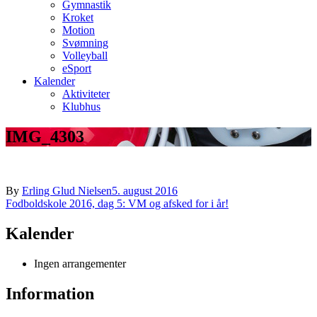
Gymnastik
Kroket
Motion
Svømning
Volleyball
eSport
Kalender
Aktiviteter
Klubhus
IMG_4303
By
Erling Glud Nielsen
5. august 2016
Indlægsnavigation
Fodboldskole 2016, dag 5: VM og afsked for i år!
Kalender
Ingen arrangementer
Information