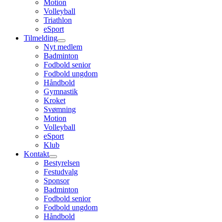
Motion
Volleyball
Triathlon
eSport
Tilmelding
Nyt medlem
Badminton
Fodbold senior
Fodbold ungdom
Håndbold
Gymnastik
Kroket
Svømning
Motion
Volleyball
eSport
Klub
Kontakt
Bestyrelsen
Festudvalg
Sponsor
Badminton
Fodbold senior
Fodbold ungdom
Håndbold