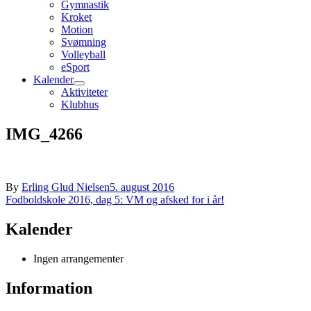
Gymnastik
Kroket
Motion
Svømning
Volleyball
eSport
Kalender
Aktiviteter
Klubhus
IMG_4266
By
Erling Glud Nielsen
5. august 2016
Indlægsnavigation
Fodboldskole 2016, dag 5: VM og afsked for i år!
Kalender
Ingen arrangementer
Information