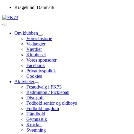
Skip
Kragelund, Danmark
to
content
Idrætsforeningen FK73
FK73
Om klubben
Vores historie
Vedtægter
Værdier
Klubhuset
Vores sponsorer
Facebook
Privatlivspolitik
Cookies
Aktiviteter
Festudvalg i FK73
Badminton / Pickleball
Disc golf
Fodbold senior og oldboys
Fodbold ungdom
Håndbold
Gymnastik
Krocket
Svømning