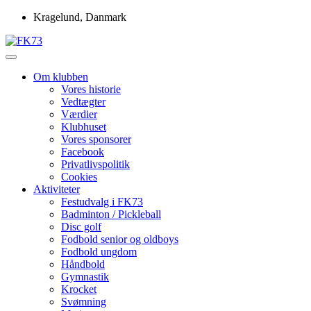
Skip
Kragelund, Danmark
to
content
Idrætsforeningen FK73
FK73
Om klubben
Vores historie
Vedtægter
Værdier
Klubhuset
Vores sponsorer
Facebook
Privatlivspolitik
Cookies
Aktiviteter
Festudvalg i FK73
Badminton / Pickleball
Disc golf
Fodbold senior og oldboys
Fodbold ungdom
Håndbold
Gymnastik
Krocket
Svømning