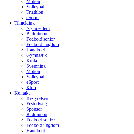
Motion
Volleyball
Triathlon
eSport
Tilmelding
Nyt medlem
Badminton
Fodbold senior
Fodbold ungdom
Håndbold
Gymnastik
Kroket
Svømning
Motion
Volleyball
eSport
Klub
Kontakt
Bestyrelsen
Festudvalg
Sponsor
Badminton
Fodbold senior
Fodbold ungdom
Håndbold