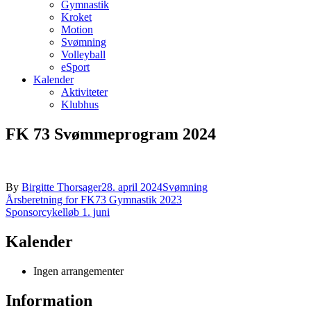
Gymnastik
Kroket
Motion
Svømning
Volleyball
eSport
Kalender
Aktiviteter
Klubhus
FK 73 Svømmeprogram 2024
By
Birgitte Thorsager
28. april 2024
Svømning
Indlægsnavigation
Årsberetning for FK73 Gymnastik 2023
Sponsorcykelløb 1. juni
Kalender
Ingen arrangementer
Information