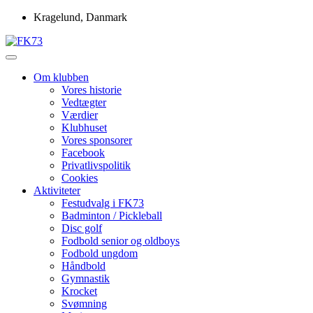
Skip
Kragelund, Danmark
to
content
Idrætsforeningen FK73
FK73
Om klubben
Vores historie
Vedtægter
Værdier
Klubhuset
Vores sponsorer
Facebook
Privatlivspolitik
Cookies
Aktiviteter
Festudvalg i FK73
Badminton / Pickleball
Disc golf
Fodbold senior og oldboys
Fodbold ungdom
Håndbold
Gymnastik
Krocket
Svømning