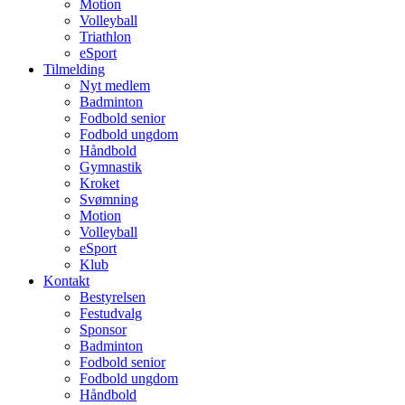
Motion
Volleyball
Triathlon
eSport
Tilmelding
Nyt medlem
Badminton
Fodbold senior
Fodbold ungdom
Håndbold
Gymnastik
Kroket
Svømning
Motion
Volleyball
eSport
Klub
Kontakt
Bestyrelsen
Festudvalg
Sponsor
Badminton
Fodbold senior
Fodbold ungdom
Håndbold