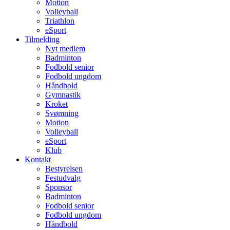
Motion
Volleyball
Triathlon
eSport
Tilmelding
Nyt medlem
Badminton
Fodbold senior
Fodbold ungdom
Håndbold
Gymnastik
Kroket
Svømning
Motion
Volleyball
eSport
Klub
Kontakt
Bestyrelsen
Festudvalg
Sponsor
Badminton
Fodbold senior
Fodbold ungdom
Håndbold