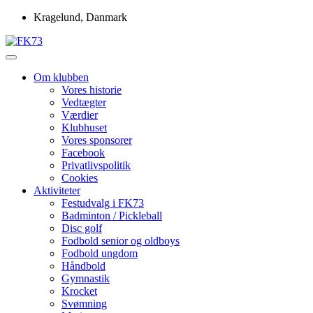
Skip
Kragelund, Danmark
to
content
Idrætsforeningen FK73
FK73
Om klubben
Vores historie
Vedtægter
Værdier
Klubhuset
Vores sponsorer
Facebook
Privatlivspolitik
Cookies
Aktiviteter
Festudvalg i FK73
Badminton / Pickleball
Disc golf
Fodbold senior og oldboys
Fodbold ungdom
Håndbold
Gymnastik
Krocket
Svømning